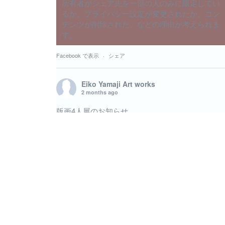
所有者がシェア先を一部の人のみに限定してい
るか、プライバシー設定が変更されたか、コン
テンツが削除された、などの理由が考えられま
す。
Facebook で表示
·
シェア
Eiko Yamaji Art works
2 months ago
版画4人展のお知らせ
6月のグループ展 版画4人展に出展致します。い
くつかの小品を出展予定です。 内木場 映子 / 中井
絵津子 / 林 陽子 / 山路 絵子 6月20日(土)〜6月
27日(土) 11:00〜19:00最終日17:00まで＠ギャラ
リー219 ギャラリー二イク Gallery219 〒150-
0001 東京都渋谷区神宮前4-2-19 TEL / FAX 03-
3479-2775 ■東京メトロ 表参道駅 A2出口より徒歩
2分 Apple Store（アップルストア）と伊藤病院の
間の道を進み、突き当たりを右へ曲がってすぐで
す。 A1出口手前の「オーク表参道」より、エレ