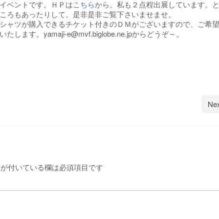
イベントです。ＨＰは
こちら
から。私も２点程出展しています。
ころもあったりして。是非是非ご覧下さいませませ。
シャツが購入できるチケット付きのＤＭがございますので、ご希
yamaji-e@mvf.biglobe.ne.jpからどうぞ～。
Nex
が付いている欄は必須項目です