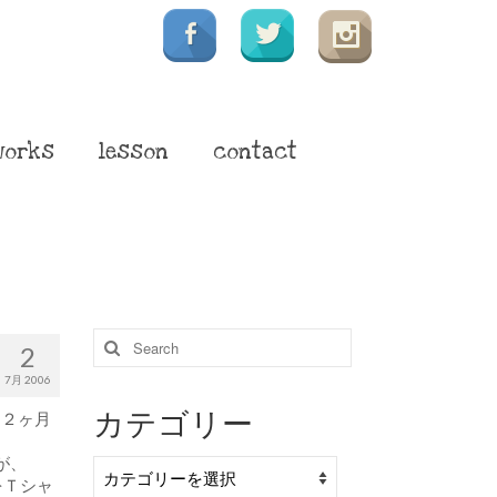
works
lesson
contact
Search
2
for:
7月 2006
カテゴリー
、２ヶ月
が、
カ
をＴシャ
テ