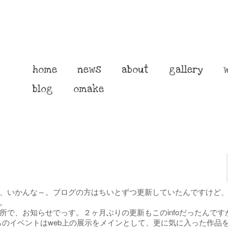
home
news
about
gallery
blog
omake
、いかんな～。ブログの方はちいとずつ更新していたんですけど
。
で、お知らせでっす。２ヶ月ぶりの更新もこのinfoだったんです
す。こちらのイベントはweb上の展示をメインとして、更に気に入った作品