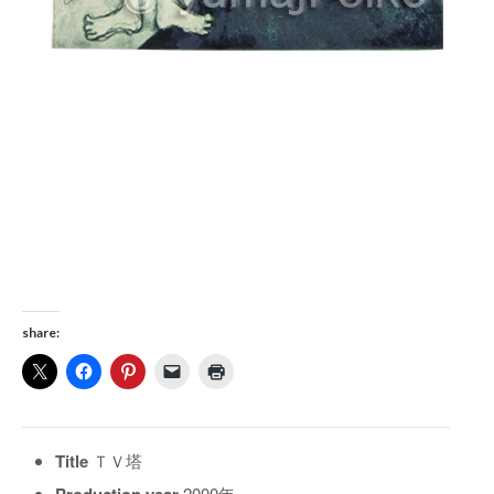
share:
Title
ＴＶ塔
2000年