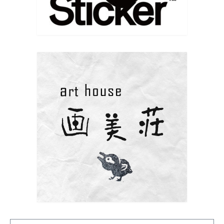
こちらではご挨拶していませんでした
新年あけましておめでとうございます
本年もどうぞよろしくお願い致します
今年初版画は牛乳パックを使って。
www.instagram.com/p/DS9qRUQifIx/?
igsh=MW5ubHF4ZmF3MXZleA==
写真
Facebook で表示
·
シェア
Eiko Yamaji Art works
9 months ago
はじめての版画教室、体験会参加者募集中です
興味はあっても中々体験することのない版画の世界。
ポストカードサイズの作品が作れる小さな 簡易プ
レス機を使って、紙版画、銅版画など、 様々な版画の
楽しさに触れてみませんか？ 最初は塩ビ板を使用
した簡易なものからはじめて、 紙版画、ドライポイン