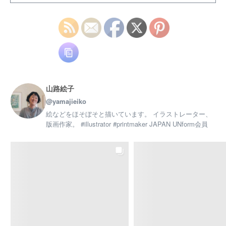
ト、メゾチント、 エッチングなど一つずつ様々な技法
を学び、 最終的に一つの小さな作品を制作します。
ぜひ、あなただけの世界観を表現しましょう！
ただ今、体験料半額キャンペーン中
3,300円(税込)→【1,650円(税込)】で ご体験いただけま
す
興味のある方はまず体験からどうぞ♪ …✩…
✩…✩…✩…✩…✩…✩…✩ 詳細・お申し込みは
@lifecollegeagl ↑URLのホームページまたは 電話
山路絵子
：045-844-1771 でご連絡ください …✩…✩…✩…✩…
@yamajieiko
✩…✩…✩…✩ #版画教室 #横浜 #習い事 #上大岡
習い事 #趣味を楽しむ #カルチャースクール
絵などをほそぼそと描いています。 イラストレーター、
版画作家。 #illustrator #printmaker JAPAN UNform会員
www.instagram.com
Facebook で表示
·
シェア
Eiko Yamaji Art works
9 months ago
「〜小さな版から広がる世界〜はがきサイズの版画教
室」
体験会、現在も参加者募集中です
。