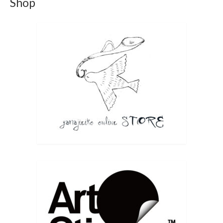
Shop
林 陽子 / 山路 絵子 6月20日(土)〜6月27日(土) 11:00〜
19:00最終日17:00まで＠ギャラリー219 ギャラリー二イク
Gallery219 〒150-0001 東京都渋谷区神宮前4-2-19
TEL / FAX 03-3479-2775 ■東京メトロ 表参道駅 A2出口よ
り徒歩2分 Apple Store（アップルストア）と伊藤病院の間
の道を進み、突き当たりを右へ曲がってすぐです。 A1出
口手前の「オーク表参道」より、エレベーターやエスカ
レーターをご利用いただけます。 在廊予定などはつきま
しては、X・instagramなどからお知らせ致します。
版画4人展のお知らせ | 山路絵子 雲の上のアトリエ
yamajieiko.com
6月のグループ展 版画4人展に出展致します。いくつ
かの小品を出展予定です。 内木場 映子 / 中井 絵津
子 / 林 陽子 / 山路 絵子 6月20日(土)〜6月2...
Facebook で表示
·
シェア
Eiko Yamaji Art works
7 months ago