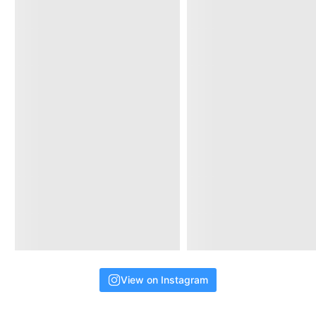
www.culture.gr.jp/detail/honmoku/
#カルチャースクール
#版画教室
#カルチャーセンター
#
カルチャーセンター本牧
#学びの時間
#習い事
#神奈川習
い事
#紙版画
#版画
#お教室
#大人の習い事
#本牧
#講座
#
株式会社カルチャー
#はじめての習い事
写真
Facebook で表示
·
シェア
View on Instagram