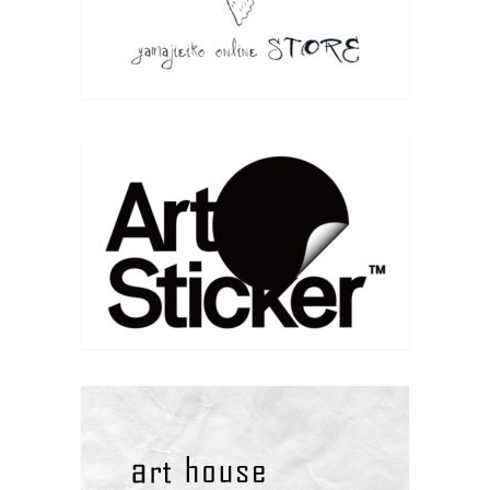
版画4人展のお知らせ | 山路絵子 雲の上のアトリエ
yamajieiko.com
6月のグループ展 版画4人展に出展致します。いくつ
かの小品を出展予定です。 内木場 映子 / 中井 絵津
子 / 林 陽子 / 山路 絵子 6月20日(土)〜6月2...
Facebook で表示
·
シェア
Eiko Yamaji Art works
7 months ago
こちらではご挨拶していませんでした
新年あけましておめでとうございます
本年もどうぞよろしくお願い致します
今年初版画は牛乳パックを使って。
www.instagram.com/p/DS9qRUQifIx/?
igsh=MW5ubHF4ZmF3MXZleA==
写真