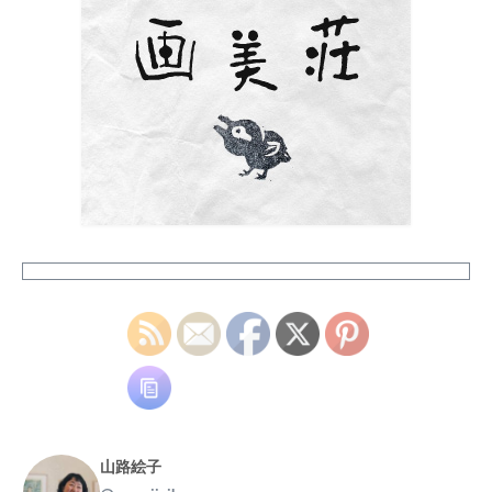
Facebook で表示
·
シェア
Eiko Yamaji Art works
9 months ago
はじめての版画教室、体験会参加者募集中です
興味はあっても中々体験することのない版画の世界。
ポストカードサイズの作品が作れる小さな 簡易プ
レス機を使って、紙版画、銅版画など、 様々な版画の
楽しさに触れてみませんか？ 最初は塩ビ板を使用
した簡易なものからはじめて、 紙版画、ドライポイン
ト、メゾチント、 エッチングなど一つずつ様々な技法
を学び、 最終的に一つの小さな作品を制作します。
ぜひ、あなただけの世界観を表現しましょう！
ただ今、体験料半額キャンペーン中
3,300円(税込)→【1,650円(税込)】で ご体験いただけま
す
興味のある方はまず体験からどうぞ♪ …✩…
✩…✩…✩…✩…✩…✩…✩ 詳細・お申し込みは
@lifecollegeagl ↑URLのホームページまたは 電話
山路絵子
：045-844-1771 でご連絡ください …✩…✩…✩…✩…