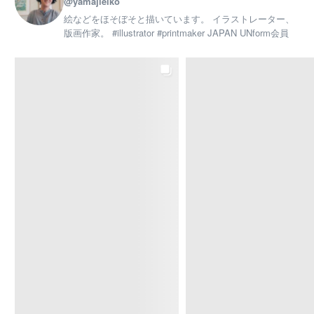
@yamajieiko
✩…✩…✩…✩ #版画教室 #横浜 #習い事 #上大岡
習い事 #趣味を楽しむ #カルチャースクール
絵などをほそぼそと描いています。 イラストレーター、
版画作家。 #illustrator #printmaker JAPAN UNform会員
www.instagram.com
Facebook で表示
·
シェア
Eiko Yamaji Art works
9 months ago
「〜小さな版から広がる世界〜はがきサイズの版画教
室」
体験会、現在も参加者募集中です
。
10月28日（火）10：00～体験会
本牧カルチャーセンター
はがきサイズの簡易なプレス機で、紙版画から銅版画ま
で段階的に学べます。楽しく奥深い版画の世界を体験し
てみませんか。
体験会では、塩ビ板を使ったドライポイント版画を制作
します。初めての方も大丈夫。こちらでサンプルイラス
トもご用意していますので、ちょっと気になるなーとい