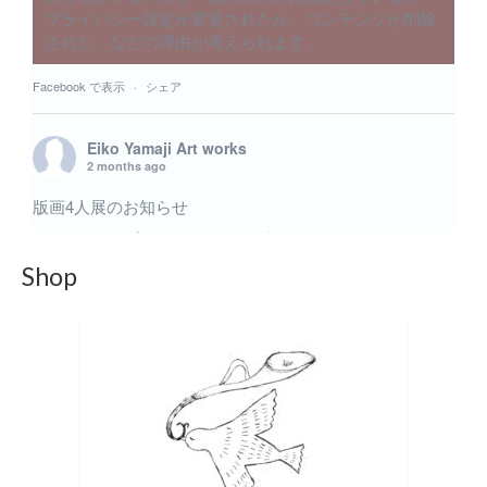
プライバシー設定が変更されたか、コンテンツが削除
された、などの理由が考えられます。
Facebook で表示
·
シェア
Eiko Yamaji Art works
2 months ago
版画4人展のお知らせ
6月のグループ展 版画4人展に出展致します。いくつか
の小品を出展予定です。 内木場 映子 / 中井 絵津子 /
Shop
林 陽子 / 山路 絵子 6月20日(土)〜6月27日(土) 11:00〜
19:00最終日17:00まで＠ギャラリー219 ギャラリー二イク
Gallery219 〒150-0001 東京都渋谷区神宮前4-2-19
TEL / FAX 03-3479-2775 ■東京メトロ 表参道駅 A2出口よ
り徒歩2分 Apple Store（アップルストア）と伊藤病院の間
の道を進み、突き当たりを右へ曲がってすぐです。 A1出
口手前の「オーク表参道」より、エレベーターやエスカ
レーターをご利用いただけます。 在廊予定などはつきま
しては、X・instagramなどからお知らせ致します。