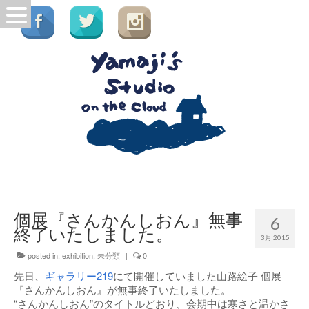
個展『さんかんしおん』無事
6
終了いたしました。
3月 2015
posted in:
exhibition
,
未分類
|
0
先日、
ギャラリー219
にて開催していました山路絵子 個展
『さんかんしおん』が無事終了いたしました。
“さんかんしおん”のタイトルどおり、会期中は寒さと温かさ