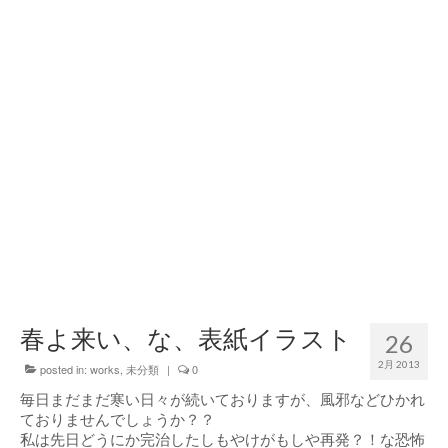
春よ来い、な、表紙イラスト
26
2月 2013
posted in:
works
,
未分類
|
0
毎日まだまだ寒い日々が続いておりますが、風邪などひかれ
ておりませんでしょうか？？
私は先日どうにか完治したしもやけがもしや再発？！な恐怖