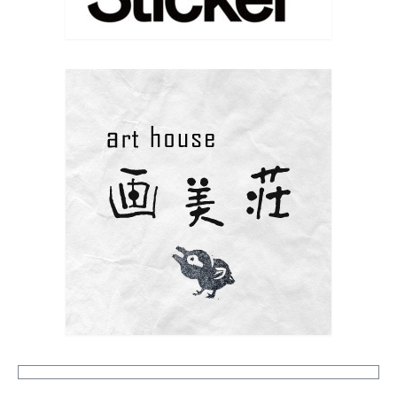
新年あけましておめでとうございます
本年もどうぞよろしくお願い致します
今年初版画は牛乳パックを使って。
www.instagram.com/p/DS9qRUQifIx/?
igsh=MW5ubHF4ZmF3MXZleA==
写真
Facebook で表示
·
シェア
Eiko Yamaji Art works
9 months ago
はじめての版画教室、体験会参加者募集中です
興味はあっても中々体験することのない版画の世界。
ポストカードサイズの作品が作れる小さな 簡易プ
レス機を使って、紙版画、銅版画など、 様々な版画の
楽しさに触れてみませんか？ 最初は塩ビ板を使用
した簡易なものからはじめて、 紙版画、ドライポイン
ト、メゾチント、 エッチングなど一つずつ様々な技法