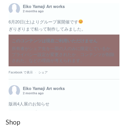
Eiko Yamaji Art works
2 months ago
6月20日(土)よりグループ展開催です
ぎりぎりまで粘って制作してみました。
このコンテンツは現在ご利用いただけません
所有者がシェア先を一部の人のみに限定しているか、
プライバシー設定が変更されたか、コンテンツが削除
された、などの理由が考えられます。
Facebook で表示
·
シェア
Eiko Yamaji Art works
2 months ago
版画4人展のお知らせ
6月のグループ展 版画4人展に出展致します。いくつか
の小品を出展予定です。 内木場 映子 / 中井 絵津子 /
Shop
林 陽子 / 山路 絵子 6月20日(土)〜6月27日(土) 11:00〜