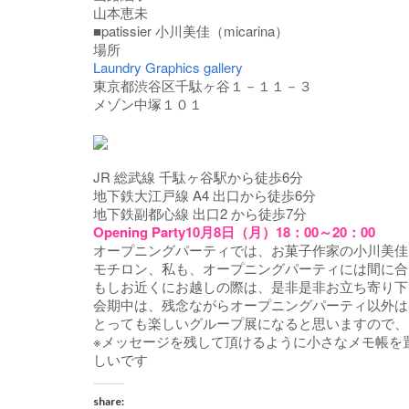
山本恵未
■patissier 小川美佳（micarina）
場所
Laundry Graphics gallery
東京都渋谷区千駄ヶ谷１－１１－３
メゾン中塚１０１
JR 総武線 千駄ヶ谷駅から徒歩6分
地下鉄大江戸線 A4 出口から徒歩6分
地下鉄副都心線 出口2 から徒歩7分
Opening Party10月8日（月）18：00～20：00
オープニングパーティでは、お菓子作家の小川美佳
モチロン、私も、オープニングパーティには間に合
もしお近くにお越しの際は、是非是非お立ち寄り下
会期中は、残念ながらオープニングパーティ以外は
とっても楽しいグループ展になると思いますので、
※メッセージを残して頂けるように小さなメモ帳を
しいです
share: