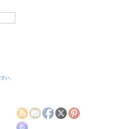
ださい
。