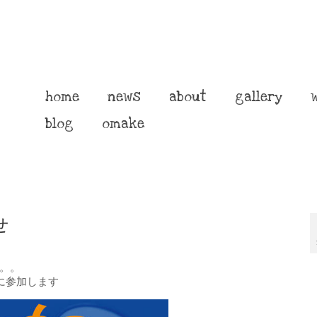
home
news
about
gallery
blog
omake
せ
。。
に参加します