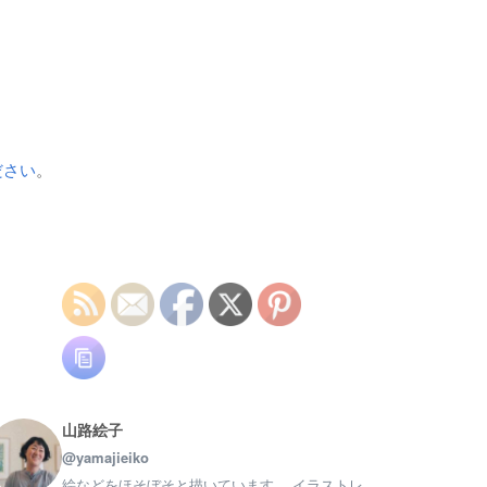
ださい
。
山路絵子
@yamajieiko
絵などをほそぼそと描いています。 イラストレ