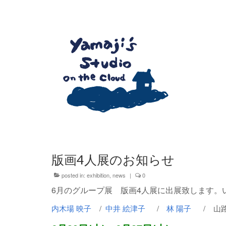
版画4人展のお知らせ
posted in:
exhibition
,
news
|
0
6月のグループ展 版画4人展に出展致します。
内木場 映子
/
中井 絵津子
/
林 陽子
/ 山路