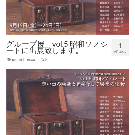
グループ展 vol.5 昭和ソノシ
1
ートに出展致します。
9月 2017
posted in:
news
|
0