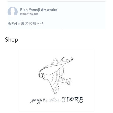
Eiko Yamaji Art works
2 months ago
版画4人展のお知らせ
6月のグループ展 版画4人展に出展致します。いくつか
の小品を出展予定です。 内木場 映子 / 中井 絵津子 /
Shop
林 陽子 / 山路 絵子 6月20日(土)〜6月27日(土) 11:00〜
19:00最終日17:00まで＠ギャラリー219 ギャラリー二イク
Gallery219 〒150-0001 東京都渋谷区神宮前4-2-19
TEL / FAX 03-3479-2775 ■東京メトロ 表参道駅 A2出口よ
り徒歩2分 Apple Store（アップルストア）と伊藤病院の間
の道を進み、突き当たりを右へ曲がってすぐです。 A1出
口手前の「オーク表参道」より、エレベーターやエスカ
レーターをご利用いただけます。 在廊予定などはつきま
しては、X・instagramなどからお知らせ致します。
版画4人展のお知らせ | 山路絵子 雲の上のアトリエ
yamajieiko.com
6月のグループ展 版画4人展に出展致します。いくつ
かの小品を出展予定です。 内木場 映子 / 中井 絵津