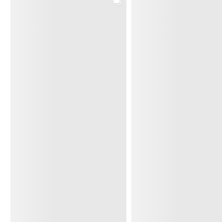
Eiko Yamaji Art works
9 months ago
「〜小さな版から広がる世界〜はがきサイズの版画教
室」
体験会、現在も参加者募集中です
。
10月28日（火）10：00～体験会
本牧カルチャーセンター
はがきサイズの簡易なプレス機で、紙版画から銅版画ま
で段階的に学べます。楽しく奥深い版画の世界を体験し
てみませんか。
体験会では、塩ビ板を使ったドライポイント版画を制作
します。初めての方も大丈夫。こちらでサンプルイラス
トもご用意していますので、ちょっと気になるなーとい
う方、まずは体験会へ是非！
特別体験会 10/28（火）・11/25(火)
体験費 880円
体験教材費 330円