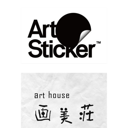
子 / 林 陽子 / 山路 絵子 6月20日(土)〜6月2...
Facebook で表示
·
シェア
Eiko Yamaji Art works
7 months ago
こちらではご挨拶していませんでした
新年あけましておめでとうございます
本年もどうぞよろしくお願い致します
今年初版画は牛乳パックを使って。
www.instagram.com/p/DS9qRUQifIx/?
igsh=MW5ubHF4ZmF3MXZleA==
写真
Facebook で表示
·
シェア
Eiko Yamaji Art works
9 months ago