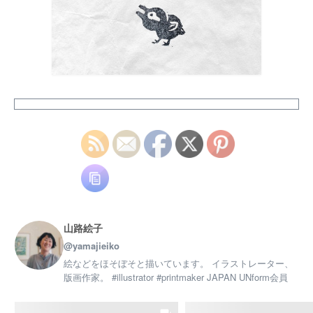
はじめての版画教室、体験会参加者募集中です
興味はあっても中々体験することのない版画の世界。
ポストカードサイズの作品が作れる小さな 簡易プ
レス機を使って、紙版画、銅版画など、 様々な版画の
楽しさに触れてみませんか？ 最初は塩ビ板を使用
した簡易なものからはじめて、 紙版画、ドライポイン
ト、メゾチント、 エッチングなど一つずつ様々な技法
を学び、 最終的に一つの小さな作品を制作します。
ぜひ、あなただけの世界観を表現しましょう！
ただ今、体験料半額キャンペーン中
3,300円(税込)→【1,650円(税込)】で ご体験いただけま
す
興味のある方はまず体験からどうぞ♪ …✩…
✩…✩…✩…✩…✩…✩…✩ 詳細・お申し込みは
@lifecollegeagl ↑URLのホームページまたは 電話
山路絵子
：045-844-1771 でご連絡ください …✩…✩…✩…✩…
@yamajieiko
✩…✩…✩…✩ #版画教室 #横浜 #習い事 #上大岡
習い事 #趣味を楽しむ #カルチャースクール
絵などをほそぼそと描いています。 イラストレーター、
版画作家。 #illustrator #printmaker JAPAN UNform会員
www.instagram.com
Facebook で表示
·
シェア