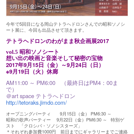
今年で5回目になる岡山テトラへドロンさんでの昭和ソノシ
ート展に、今回も出品させて頂きます。
テトラヘドロンのわがまま秋企画展2017
vol.5 昭和ソノシート
想い出の映画と音楽そして秘密の宝物
2017年9月15日（金）～9月24日（日）
※9月19日（火）休廊
AM11:00 ～ PM6:00 （最終日はPM4：00ま
で）
＠art space テトラへドロン
http://tetoraks.jimdo.com/
オープニングパーティ 9月15日（金） PM6:30 ～
昭和の歌声パーティー 9月22日（金）PM6:30 ～ 特別ゲ
スト 「クロシバ・ソノシスターズ」
＊それぞれ参加費1000円 前日までにギャラリーまでご連絡