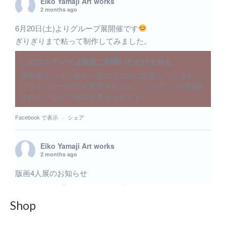
Eiko Yamaji Art works
2 months ago
6月20日(土)よりグループ展開催です
ぎりぎりまで粘って制作してみました。
このコンテンツは現在ご利用いただけません
所有者がシェア先を一部の人のみに限定しているか、
プライバシー設定が変更されたか、コンテンツが削除
された、などの理由が考えられます。
Facebook で表示
·
シェア
Eiko Yamaji Art works
2 months ago
版画4人展のお知らせ
6月のグループ展 版画4人展に出展致します。いくつか
の小品を出展予定です。 内木場 映子 / 中井 絵津子 /
Shop
林 陽子 / 山路 絵子 6月20日(土)〜6月27日(土) 11:00〜
19:00最終日17:00まで＠ギャラリー219 ギャラリー二イク