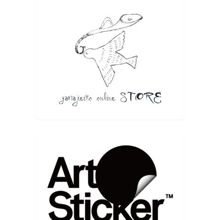
Gallery219 〒150-0001 東京都渋谷区神宮前4-2-19
TEL / FAX 03-3479-2775 ■東京メトロ 表参道駅 A2出口よ
り徒歩2分 Apple Store（アップルストア）と伊藤病院の間
の道を進み、突き当たりを右へ曲がってすぐです。 A1出
口手前の「オーク表参道」より、エレベーターやエスカ
レーターをご利用いただけます。 在廊予定などはつきま
しては、X・instagramなどからお知らせ致します。
版画4人展のお知らせ | 山路絵子 雲の上のアトリエ
yamajieiko.com
6月のグループ展 版画4人展に出展致します。いくつ
かの小品を出展予定です。 内木場 映子 / 中井 絵津
子 / 林 陽子 / 山路 絵子 6月20日(土)〜6月2...
Facebook で表示
·
シェア
Eiko Yamaji Art works
7 months ago
こちらではご挨拶していませんでした
新年あけましておめでとうございます