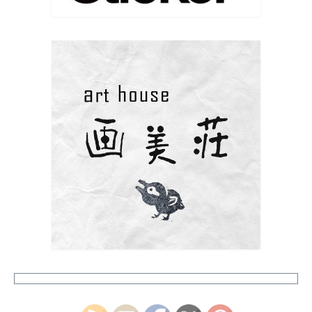
本年もどうぞよろしくお願い致します
今年初版画は牛乳パックを使って。
www.instagram.com/p/DS9qRUQifIx/?
igsh=MW5ubHF4ZmF3MXZleA==
写真
Facebook で表示
·
シェア
Eiko Yamaji Art works
9 months ago
はじめての版画教室、体験会参加者募集中です
興味はあっても中々体験することのない版画の世界。
ポストカードサイズの作品が作れる小さな 簡易プ
レス機を使って、紙版画、銅版画など、 様々な版画の
楽しさに触れてみませんか？ 最初は塩ビ板を使用
した簡易なものからはじめて、 紙版画、ドライポイン
ト、メゾチント、 エッチングなど一つずつ様々な技法
を学び、 最終的に一つの小さな作品を制作します。