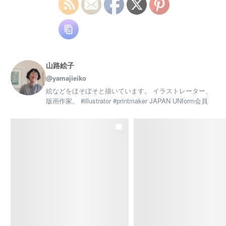
ぜひ、あなただけの世界観を表現しましょう！
ただ今、体験料半額キャンペーン中
3,300円(税込)→【1,650円(税込)】で ご体験いただけま
す
興味のある方はまず体験からどうぞ♪ …✩…
✩…✩…✩…✩…✩…✩…✩ 詳細・お申し込みは
@lifecollegeagl ↑URLのホームページまたは 電話
山路絵子
：045-844-1771 でご連絡ください …✩…✩…✩…✩…
@yamajieiko
✩…✩…✩…✩ #版画教室 #横浜 #習い事 #上大岡
習い事 #趣味を楽しむ #カルチャースクール
絵などをほそぼそと描いています。 イラストレーター、
版画作家。 #illustrator #printmaker JAPAN UNform会員
www.instagram.com
Facebook で表示
·
シェア
Eiko Yamaji Art works
10 months ago
「〜小さな版から広がる世界〜はがきサイズの版画教
室」
体験会、現在も参加者募集中です
。
10月28日（火）10：00～体験会