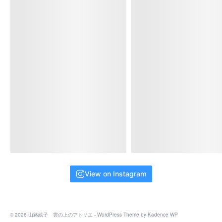
カルチャーセンター本牧
#学びの時間
#習い事
#神奈川習
い事
#紙版画
#版画
#お教室
#大人の習い事
#本牧
#講座
#
株式会社カルチャー
#はじめての習い事
写真
Facebook で表示
·
シェア
View on Instagram
© 2026 山路絵子 雲の上のアトリエ - WordPress Theme by
Kadence WP