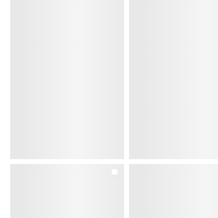
本牧カルチャーセンター
はがきサイズの簡易なプレス機で、紙版画から銅版画ま
で段階的に学べます。楽しく奥深い版画の世界を体験し
てみませんか。
体験会では、塩ビ板を使ったドライポイント版画を制作
します。初めての方も大丈夫。こちらでサンプルイラス
トもご用意していますので、ちょっと気になるなーとい
う方、まずは体験会へ是非！
特別体験会 10/28（火）・11/25(火)
体験費 880円
体験教材費 330円
10:00〜
株式会社カルチャー @k.k.culture_official
本牧カルチャーセンターにて
詳細は@yamajieiko プロフィールのリンクをご覧くださ
い
www.culture.gr.jp/detail/honmoku/
#カルチャースクール
#版画教室
#カルチャーセンター
#